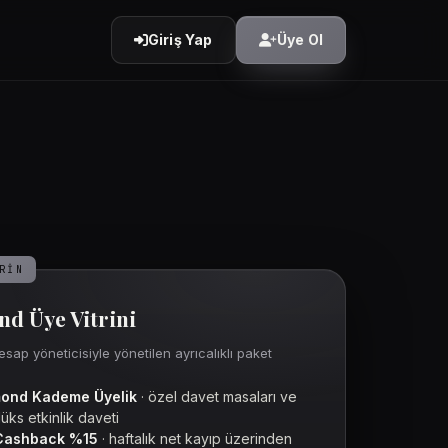
Giriş Yap
Üye Ol
RIN
d Üye Vitrini
sap yöneticisiyle yönetilen ayrıcalıklı paket
ond Kademe Üyelik
· özel davet masaları ve
k lüks etkinlik daveti
Cashback %15
· haftalık net kayıp üzerinden