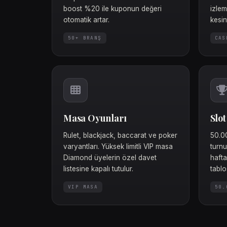
boost %20 ile kuponun değeri
izlem
otomatik artar.
kesint
50+ BRANŞ
CAS
Masa Oyunları
Slo
Rulet, blackjack, baccarat ve poker
50.00
varyantları. Yüksek limitli VIP masa
turnu
Diamond üyelerin özel davet
haft
listesine kapalı tutulur.
tablo
VIP MASA
50.