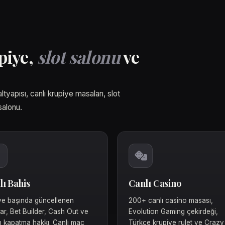
piye,
slot salonu
ve
tyapısı, canlı krupiye masaları, slot
salonu.
lı Bahis
Canlı Casino
ye başında güncellenen
200+ canlı casino masası,
ar, Bet Builder, Cash Out ve
Evolution Gaming çekirdeği,
 kapatma hakkı. Canlı maç
Türkçe krupiye rulet ve Crazy