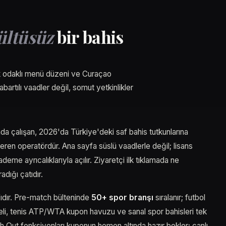
ültüsüz
bir bahis
ik odaklı menü düzeni ve Curaçao
abartılı vaadler değil, somut yetkinlikler
da çalışan, 2026'da Türkiye'deki saf bahis tutkunlarına
neren operatördür. Ana sayfa süslü vaadlerle değil; lisans
me ayrıcalıklarıyla açılır. Ziyaretçi ilk tıklamada ne
adığı çatıdır.
fıdır. Pre-match bülteninde
50+ spor branşı
sıralanır; futbol
li, tenis ATP/WTA kupon havuzu ve sanal spor bahisleri tek
 Out fonksiyonları kuponun hemen altında hazır bekler; canlı