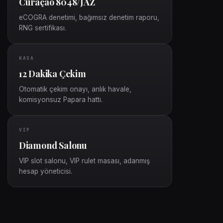
Curaçao 8048/JAZ
eCOGRA denetimi, bağımsız denetim raporu,
RNG sertifikası.
KASA
12 Dakika Çekim
Otomatik çekim onayı, anlık havale,
komisyonsuz Papara hattı.
VIP
Diamond Salonu
VIP slot salonu, VIP rulet masası, adanmış
hesap yöneticisi.