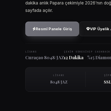
dakika anlık Papara çekimiyle 2026'nın doğ
sayfada açılır.
Resmî Panele Giriş
VIP Üyelik
LISANS
ÇEKIM SÜRESI
VIP CASHBACK
Curaçao 8048/JAZ
12 Dakika
%15 Diamo
LISANS
ŞIF
8048/JAZ
SSL