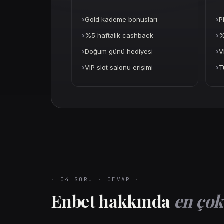
Gold kademe bonusları
P
%5 haftalık cashback
%
Doğum günü hediyesi
V
VIP slot salonu erişimi
T
04 SORU · CEVAP
Enbet hakkında
en çok