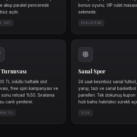
e akışı paralel pencerede
bonus oyunu. VIP rulet masası
isiz açılır.
sekmede.
H OUT
EVOLUTION
t Turnuvası
Sanal Spor
0 TL ödüllü haftalık slot
24 saat kesintisiz sanal futbol,
vası, free spin kampanyası ve
yarışı, tazı ve sanal basketbol
a sonu reload %50. Sıralama
panelleri. Tek dokunuş kupon
su canlı yenilenir.
hızlı bahis hatırlatıcı sürekli açı
000 TL
7/24