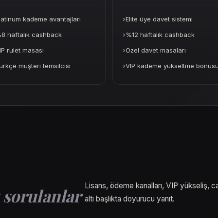
latinum kademe avantajları
Elite üye davet sistemi
8 haftalık cashback
%12 haftalık cashback
IP rulet masası
Özel davet masaları
ürkçe müşteri temsilcisi
VIP kademe yükseltme bonus
Lisans, ödeme kanalları, VIP yükseliş, c
 sorulanlar
altı başlıkta doyurucu yanıt.