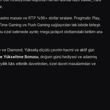
r.
casino masası ve RTP %96+ slotlar sıralanır. Pragmatic Play,
me Gaming ve Push Gaming sağlayıcıları tek lobide birleşir.
 özel sekmede ayrılır; mega jackpot slotlarındaki birikim ana
te ve Diamond. Yükseliş ölçütü çevrim hacmi ve aktif gün
e Yükseltme Bonusu
, doğum günü hediyesi ve adanmış
ıllık lüks etkinlik davetinden, özel davet masalarından ve