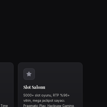
Slot Salonu
5000+ slot oyunu, RTP %96+
vitrin, mega jackpot sayacı.
 Time
Pragmatic Play, Hacksaw Gaming,