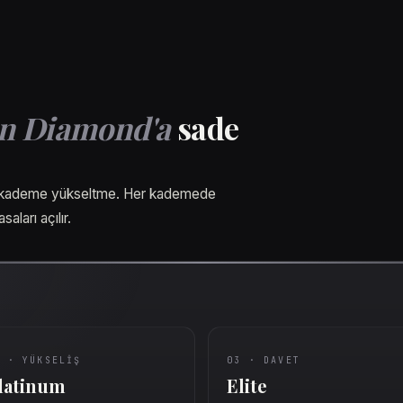
an Diamond'a
sade
ik kademe yükseltme. Her kademede
aları açılır.
2 · YÜKSELIŞ
03 · DAVET
latinum
Elite